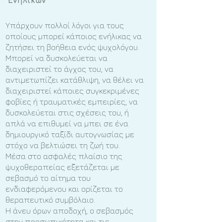
Ενηλίκων
Υπάρχουν πολλοί λόγοι για τους
οποίους μπορεί κάποιος ενήλικας να
ζητήσει τη βοήθεια ενός ψυχολόγου.
Μπορεί να δυσκολεύεται να
διαχειριστεί το άγχος του, να
αντιμετωπίζει κατάθλιψη, να θέλει να
διαχειριστεί κάποιες συγκεκριμένες
φοβίες ή τραυματικές εμπειρίες, να
δυσκολεύεται στις σχέσεις του, ή
απλά να επιθυμεί να μπει σε ένα
δημιουργικό ταξίδι αυτογνωσίας με
στόχο να βελτιώσει τη ζωή του.
Μέσα στο ασφαλές πλαίσιο της
ψυχοθεραπείας εξετάζεται με
σεβασμό το αίτημα του
ενδιαφερόμενου και ορίζεται το
θεραπευτικό συμβόλαιο.
Η άνευ όρων αποδοχή, ο σεβασμός
στην προσωπικότητα και τις