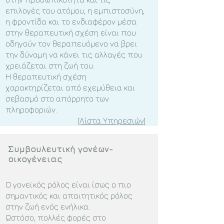
επιλογές του ατόμου, η εμπιστοσύνη,
η φροντίδα και το ενδιαφέρον μέσα
στην θεραπευτική σχέση είναι που
οδηγούν τον θεραπευόμενο να βρει
την δύναμη να κάνει τις αλλαγές που
χρειάζεται στη ζωή του.
Η θεραπευτική σχέση
χαρακτηρίζεται από εχεμύθεια και
σεβασμό στο απόρρητο των
πληροφοριών.
[Λίστα Υπηρεσιών]
Συμβουλευτική γονέων-
οικογένειας
Ο γονεϊκός ρόλος είναι ίσως ο πιο
σημαντικός και απαιτητικός ρόλος
στην ζωή ενός ενήλικα.
Ωστόσο, πολλές φορές στο