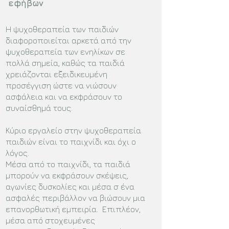
εφήβων
Η ψυχοθεραπεία των παιδιών
διαφοροποιείται αρκετά από την
ψυχοθεραπεία των ενηλίκων σε
πολλά σημεία, καθώς τα παιδιά
χρειάζονται εξειδικευμένη
προσέγγιση ώστε να νιώσουν
ασφάλεια και να εκφράσουν το
συναίσθημά τους.
Κύριο εργαλείο στην ψυχοθεραπεία
παιδιών είναι το παιχνίδι και όχι ο
λόγος.
Μέσα από το παιχνίδι, τα παιδιά
μπορούν να εκφράσουν σκέψεις,
αγωνίες δυσκολίες και μέσα σ ένα
ασφαλές περιβάλλον να βιώσουν μια
επανορθωτική εμπειρία. Επιπλέον,
μέσα από στοχευμένες