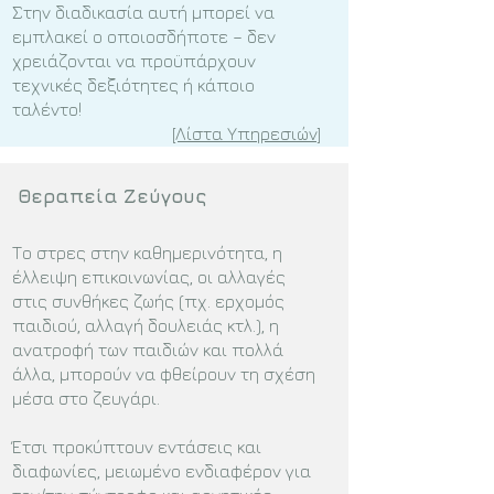
Στην διαδικασία αυτή μπορεί να
εμπλακεί ο οποιοσδήποτε – δεν
χρειάζονται να προϋπάρχουν
τεχνικές δεξιότητες ή κάποιο
ταλέντο!
[Λίστα Υπηρεσιών]
Θεραπεία Ζεύγους
Το στρες στην καθημερινότητα, η
έλλειψη επικοινωνίας, οι αλλαγές
στις συνθήκες ζωής (πχ. ερχομός
παιδιού, αλλαγή δουλειάς κτλ.), η
ανατροφή των παιδιών και πολλά
άλλα, μπορούν να φθείρουν τη σχέση
μέσα στο ζευγάρι.
Έτσι προκύπτουν εντάσεις και
διαφωνίες, μειωμένο ενδιαφέρον για