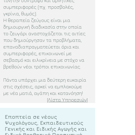
τον/την σύντροφο και αρνητικές
συμπεριφορές (πχ. προσβολές,
γκρίνια, θυμός).
Η θεραπεία ζεύγους είναι μια
δημιουργική διαδικασία στην οποία
το ζευγάρι αναστοχάζεται τις αιτίες
που δημιούργησαν τα προβλήματα,
επαναδιαπραγματεύεται όρια και
συμπεριφορές, επικοινωνεί με
σεβασμό και ειλικρίνεια με στόχο να
βρεθούν νέοι τρόποι επικοινωνίας.
Πάντα υπάρχει μια δεύτερη ευκαιρία
στις σχέσεις, αρκεί να εμπλακούμε
με νέα ματιά, αγάπη και κατανόηση!
[Λίστα Υπηρεσιών]
Εποπτεία σε νέους
Ψυχολόγους, Εκπαιδευτικούς
Γενικής και Ειδικής Αγωγής και