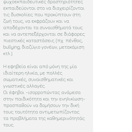
ψυχοεκπαιδευτικές δραστηριότητες
εκπαιδεύονται στο να διαχειρίζονται
τις δυσκολίες που προκύπτουν στη
ζωή τους, να εκφράζουν και να
αποδέχονται τα συναισθήματά τους
και να αντεπεξέρχονται σε διάφορες
πιεστικές καταστάσεις (πχ. πένθος,
bullying, διαζύγιο γονέων, μετακόμιση
κτλ.)
Η εφηβεία είναι από μόνη της μία
ιδιαίτερη ηλικία, με πολλές
σωματικές, συναισθηματικές και
γνωστικές αλλαγές.
Οι έφηβοι -ισορροπώντας ανάμεσα
στην παιδικότητα και την ενηλικίωση-
προσπαθούν να δομήσουν την δική
τους ταυτότητα αντιμετωπίζοντας
τα προβλήματα της καθημερινότητάς
τους.