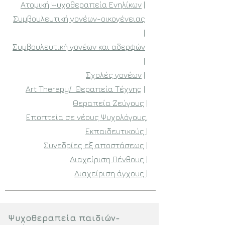
Ατομική Ψυχοθεραπεία Ενηλίκων
|
Συμβουλευτική γονέων-οικογένειας
|
Συμβουλευτική γονέων και αδερφών
|
Σχολές γονέων
|
Αrt Τherapy/ Θεραπεία Τέχνης
|
Θεραπεία Ζεύγους
|
Εποπτεία σε νέους Ψυχολόγους,
Εκπαιδευτικούς
|
Συνεδρίες εξ αποστάσεως
|
Διαχείριση Πένθους
|
Διαχείριση άγχους |
Ψυχοθεραπεία παιδιών-