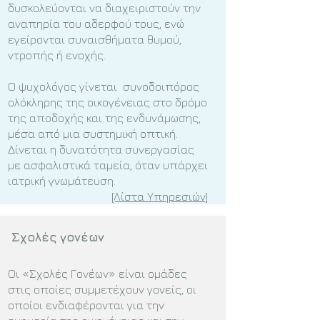
δυσκολεύονται να διαχειριστούν την
αναπηρία του αδερφού τους, ενώ
εγείρονται συναισθήματα θυμού,
ντροπής ή ενοχής.
Ο ψυχολόγος γίνεται συνοδοιπόρος
ολόκληρης της οικογένειας στο δρόμο
της αποδοχής και της ενδυνάμωσης,
μέσα από μια συστημική οπτική.
Δίνεται η δυνατότητα συνεργασίας
με ασφαλιστικά ταμεία, όταν υπάρχει
ιατρική γνωμάτευση.
[Λίστα Υπηρεσιών]
Σχολές γονέων
Οι «Σχολές Γονέων» είναι ομάδες
στις οποίες συμμετέχουν γονείς, οι
οποίοι ενδιαφέρονται για την