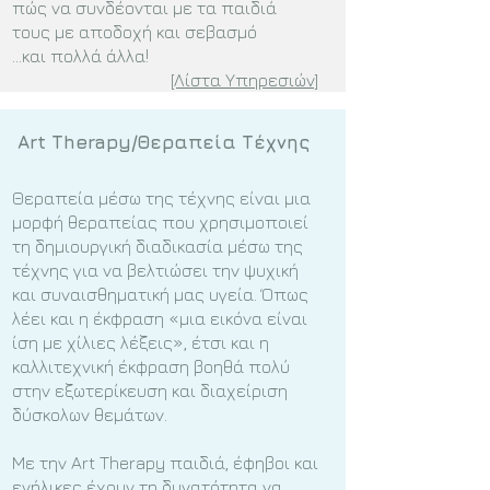
πώς να συνδέονται με τα παιδιά
τους με αποδοχή και σεβασμό
…και πολλά άλλα!
[Λίστα Υπηρεσιών]
Αrt Τherapy/Θεραπεία Τέχνης
Θεραπεία μέσω της τέχνης είναι μια
μορφή θεραπείας που χρησιμοποιεί
τη δημιουργική διαδικασία μέσω της
τέχνης για να βελτιώσει την ψυχική
και συναισθηματική μας υγεία. Όπως
λέει και η έκφραση «μια εικόνα είναι
ίση με χίλιες λέξεις», έτσι και η
καλλιτεχνική έκφραση βοηθά πολύ
στην εξωτερίκευση και διαχείριση
δύσκολων θεμάτων.
Με την Art Therapy παιδιά, έφηβοι και
ενήλικες έχουν τη δυνατότητα να