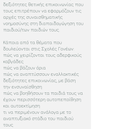
δεξιότητες θετικής επικοινωνίας που
τους επιτρέπουν να εφαρμόζουν τις
αρχές της συναισθηματικής
νοημοσύνης στη διαπαιδαγώγηση του
παιδιού/των παιδιών τους.
Κάποια από τα θέματα που
δουλεύονται στις Σχολές Γονέων:
πώς να χειρίζονται τους αδερφικούς
καβγάδες
πώς να βάζουν όρια
πώς να αναπτύσσουν εναλλακτικές
δεξιότητες επικοινωνίας, με βάση
την ενσυναίσθηση
πώς να βοηθήσουν τα παιδιά τους να
έχουν περισσότερη αυτοπεποίθηση
και αυτοεκτίμηση
τι να περιμένουν ανάλογα με το
αναπτυξιακό στάδιο του παιδιού
τους