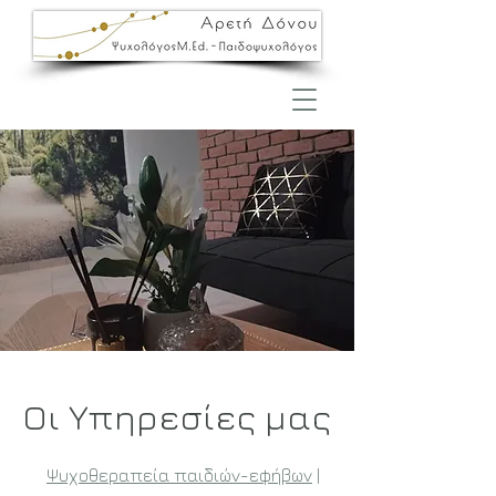
Οι Υπηρεσίες μας
Ψυχοθεραπεία παιδιών-εφήβων
|