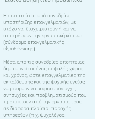
Ειδικό Βοηθητικό Προσωπικό
Η εποπτεία αφορά συνεδρίες
υποστήριξης επαγγελματιών, με
στόχο να διαχειριστούν ή και να
αποτρέψουν την εργασιακή κόπωση
(σύνδρομο επαγγελματικής
εξουθένωσης).
Μέσα από τις συνεδρίες εποπτείας
δημιουργείται ένας ασφαλής χώρος
και χρόνος, ώστε επαγγελματίες της
εκπαίδευσης και της ψυχικής υγείας
να μπορούν να μοιραστούν άγχη,
ανησυχίες και προβληματισμούς που
προκύπτουν από την εργασία τους
σε διάφορα πλαίσια παροχής
υπηρεσίων (π.χ. ψυχολόγος,
κοινωνικός λειτουργός, θεραπευτής
κ.α.)