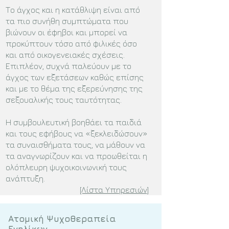
Το άγχος και η κατάθλιψη είναι από
τα πιο συνήθη συμπτώματα που
βιώνουν οι έφηβοι και μπορεί να
προκύπτουν τόσο από φιλικές όσο
και από οικογενειακές σχέσεις.
Επιπλέον, συχνά παλεύουν με το
άγχος των εξετάσεων καθώς επίσης
και με το θέμα της εξερεύνησης της
σεξουαλικής τους ταυτότητας.
Η συμβουλευτική βοηθάει τα παιδιά
και τους εφήβους να «ξεκλειδώσουν»
τα συναισθήματα τους, να μάθουν να
τα αναγνωρίζουν και να προωθείται η
ολόπλευρη ψυχοικοινωνική τους
ανάπτυξη.
[Λίστα Υπηρεσιών]
Ατομική Ψυχοθεραπεία